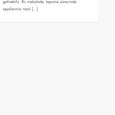
getirebilir. Bu makalede, taşınma sürecinde
eşyalarınızı nasıl […]