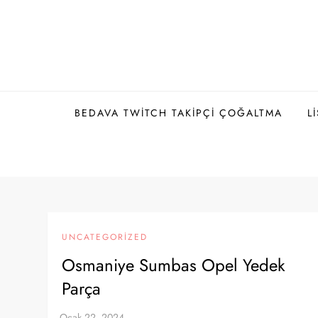
Skip
to
content
BEDAVA TWITCH TAKIPÇI ÇOĞALTMA
L
UNCATEGORIZED
Osmaniye Sumbas Opel Yedek
Parça