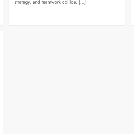
strategy, and teamwork collide, […]