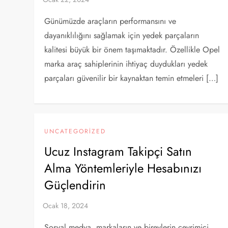
Günümüzde araçların performansını ve
dayanıklılığını sağlamak için yedek parçaların
kalitesi büyük bir önem taşımaktadır. Özellikle Opel
marka araç sahiplerinin ihtiyaç duydukları yedek
parçaları güvenilir bir kaynaktan temin etmeleri […]
UNCATEGORIZED
Ucuz Instagram Takipçi Satın
Alma Yöntemleriyle Hesabınızı
Güçlendirin
Sosyal medya, markaların ve bireylerin çevrimiçi