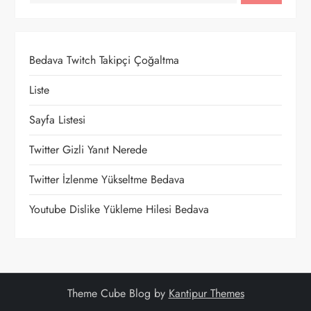
z
i
Bedava Twitch Takipçi Çoğaltma
n
Liste
m
Sayfa Listesi
e
Twitter Gizli Yanıt Nerede
Twitter İzlenme Yükseltme Bedava
s
Youtube Dislike Yükleme Hilesi Bedava
i
Theme Cube Blog by
Kantipur Themes