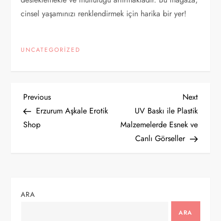
cinsel yaşamınızı renklendirmek için harika bir yer!
UNCATEGORIZED
Y
Previous
Next
Previous
Next
Post
Post
Erzurum Aşkale Erotik
UV Baskı ile Plastik
a
Shop
Malzemelerde Esnek ve
Canlı Görseller
z
ı
g
ARA
e
ARA