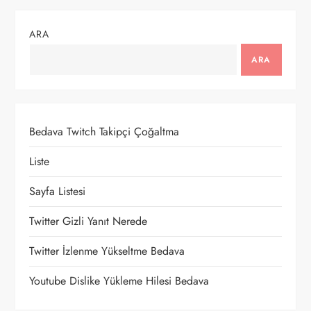
ı
ARA
g
ARA
e
z
Bedava Twitch Takipçi Çoğaltma
i
Liste
n
Sayfa Listesi
m
Twitter Gizli Yanıt Nerede
e
Twitter İzlenme Yükseltme Bedava
s
Youtube Dislike Yükleme Hilesi Bedava