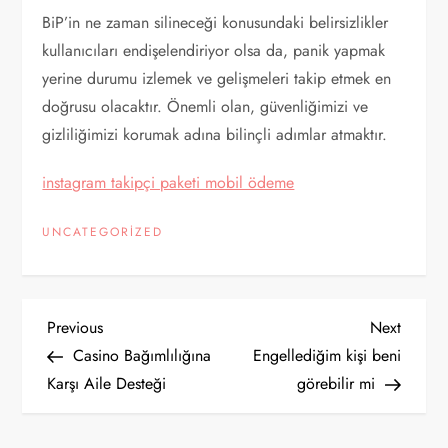
BiP’in ne zaman silineceği konusundaki belirsizlikler
kullanıcıları endişelendiriyor olsa da, panik yapmak
yerine durumu izlemek ve gelişmeleri takip etmek en
doğrusu olacaktır. Önemli olan, güvenliğimizi ve
gizliliğimizi korumak adına bilinçli adımlar atmaktır.
instagram takipçi paketi mobil ödeme
UNCATEGORIZED
Y
Previous
Next
Previous
Next
Post
Post
Casino Bağımlılığına
Engellediğim kişi beni
a
Karşı Aile Desteği
görebilir mi
z