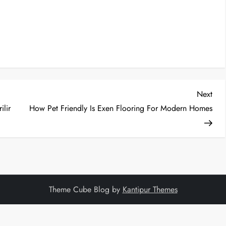
Nex
Next
Post
ilir
How Pet Friendly Is Exen Flooring For Modern Homes
Theme Cube Blog by
Kantipur Themes