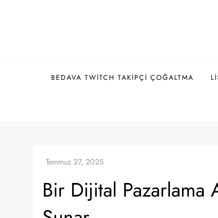
Skip
to
content
BEDAVA TWITCH TAKIPÇI ÇOĞALTMA
L
Bir Dijital Pazarlama
Sunar