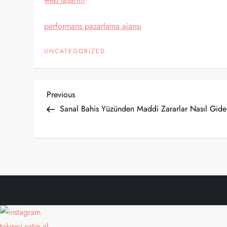
performans pazarlama ajansı
UNCATEGORIZED
Y
Previous
Previous
Post
Sanal Bahis Yüzünden Maddi Zararlar Nasıl Gider
a
z
ı
g
e