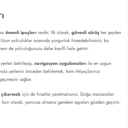
rı
azı
önemli ipuçları
vardır. İlk olarak,
güvenli sürüş
her şeyden
. Uzun yolculuklar sırasında yorgunluk hissedebilirsiniz; bu
em de yolculuğunuzu daha keyifli hale getirir.
erleri belirleyip,
navigasyon uygulamaları
ile en uygun
mola yerlerini önceden belirlemek, hem ihtiyaçlarınızı
geçmesini sağlar.
ı çıkarmak
için de fırsatlar yaratmalısınız. Doğa manzaraları
r. Son olarak, yanınıza almanız gereken eşyaları gözden geçirin.