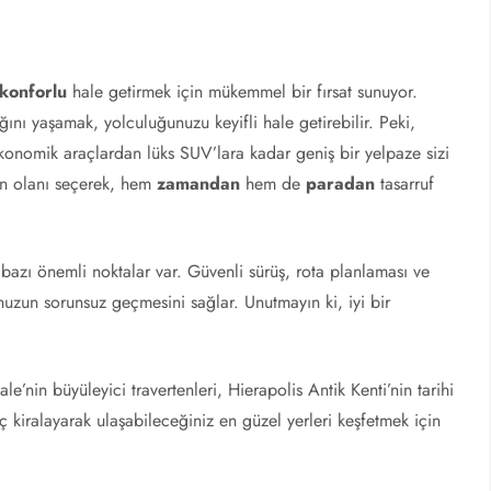
konforlu
hale getirmek için mükemmel bir fırsat sunuyor.
ığını yaşamak, yolculuğunuzu keyifli hale getirebilir. Peki,
konomik araçlardan lüks SUV’lara kadar geniş bir yelpaze sizi
gun olanı seçerek, hem
zamandan
hem de
paradan
tasarruf
bazı önemli noktalar var. Güvenli sürüş, rota planlaması ve
uzun sorunsuz geçmesini sağlar. Unutmayın ki, iyi bir
!
e’nin büyüleyici travertenleri, Hierapolis Antik Kenti’nin tarihi
aç kiralayarak ulaşabileceğiniz en güzel yerleri keşfetmek için