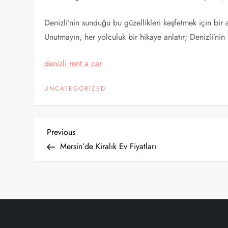
Denizli’nin sunduğu bu güzellikleri keşfetmek için bir 
Unutmayın, her yolculuk bir hikaye anlatır; Denizli’nin 
denizli rent a car
UNCATEGORIZED
Y
Previous
Previous
Post
Mersin’de Kiralık Ev Fiyatları
a
z
ı