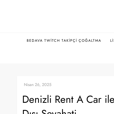
Skip
to
content
BEDAVA TWITCH TAKIPÇI ÇOĞALTMA
L
Denizli Rent A Car il
Dışı Seyahati