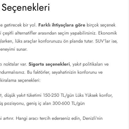
 Seçenekleri
le getirecek bir yol.
Farklı ihtiyaçlara göre
birçok seçenek
çeşitli alternatifler arasından seçim yapabilirsiniz. Ekonomik
larken, lüks araçlar konforunuzu ön planda tutar. SUV’lar ise,
deneyimi sunar.
ı noktalar var.
Sigorta seçenekleri
, yakıt politikaları ve
ndurmalısınız. Bu faktörler, seyahatinizin konforunu ve
ç kiralama seçenekleri:
at, düşük yakıt tüketimi 150-250 TL/gün Lüks Yüksek konfor,
ş pozisyonu, geniş iç alan 300-600 TL/gün
 artırır. Hangi aracı tercih ederseniz edin, Denizli’nin