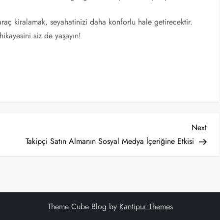
araç kiralamak, seyahatinizi daha konforlu hale getirecektir.
hikayesini siz de yaşayın!
Nex
Next
Post
Takipçi Satın Almanın Sosyal Medya İçeriğine Etkisi
Theme Cube Blog by
Kantipur Themes