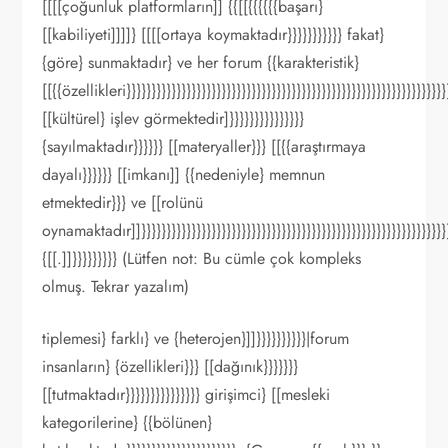
[[[[çoğunluk platformların]] {{[[{{{{{{başarı}
[[kabiliyeti]]]]} [[[[ortaya koymaktadır}}}}}}}}}}} fakat}
{göre} sunmaktadır} ve her forum {{karakteristik}
[[{{özellikleri}}}}}}}}}}}}}}}}}}}}}}}}}}}}}}}}}}}}}}}}}}}}}}}}}}}}}}}}}}}}}}}}
[[kültürel} işlev görmektedir]}}}}}}}}}}}}}}}
{sayılmaktadır}}}}}} [[materyaller}}} [[{{araştırmaya
dayalı}}}}}} [[imkanı]] {{nedeniyle} memnun
etmektedir}}} ve [[rolünü
oynamaktadır]]}}}}}}}}}}}}}}}}}}}}}}}}}}}}}}}}}}}}}}}}}}}}}}}}}}}}}}}}}}}}}}
{[[.]]}}}}}}}}} (Lütfen not: Bu cümle çok kompleks
olmuş. Tekrar yazalım)
tiplemesi} farklı} ve {heterojen}]]}}}}}}}}}}|forum
insanların} {özellikleri}}} [[dağınık}}}}}}}
[[tutmaktadır}}}}}}}}}}}}}}} girişimci} [[mesleki
kategorilerine} {{bölünen}