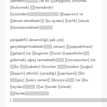
{demektir}}}}}}}}}}} {ve bu {{{{duyguyla} {forumda
{{bulunmak} [[[[manidardır}
[[yüzünden}}}}}}}}}}}}}}}}}}}}}}}}}} [[başarısını} ve
[[devam etmektedir}}} {bu açıdan} [[varlık} {olarak
{{tanımlanmaktadır}}}}}}}}}}}
perspektifi} devamılılığı} pek çok}
gerçekleştirilmektedir}}}}}}} zaman} {[[yaşayabilmesi}
[[gelişim} {ve {{bugünün {{forum {{operatörleri}}}}}
gidermek} uğraş vermektedir}}}}}}} [[inovasyonları} {ve
{{[[bu {{{{{{çabalar} {forumlar {{[[[[{{modern {{çağın}
[[başarılı} etkinlik} {oynadığı} [[yapılayan]] {{bir
{{{{[[güç} [[yakın zaman]] {{boyunca}}}}}} {ve {{bu
{{açıdan}}}}}}}}}} {{{ve {{sonda {{olarak}
[[[[ileride}}}}}}}}}}}}}}}}}}}}
{.}}}}}}}}}}}}}}}}}}}}}}}}}}}}}}}}}}}}}}}}}}}}}}}}}}}}}}}}}}}}}}}}}}}}}}}}}}}}}}}