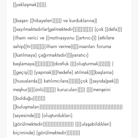
[[yaklaşmak}}}}}}.
{{başarı {{hikayeleri}}}}}} ve kurduklarına}|
[[sayılmaktadırlar|gelmektedir]]}}]]}}]]}}} {çok {{defa}}}
{ilham verici ve {{motivasyonu {{artırıcı}}} {etkilere
sahip{{tir}}}|[[[[{{ilham verme}|[[{insanları foruma
{{katılmaya} çağırmaktadır}}}|yaratıcı}
başlamaya}]]}}}}}]]}}|dostluk {{{{oluşturmak}}}}}}]] |
[[geçişi}}} {yapmak}|{{hedefe} atılmak}|[[başlama}
{{hususlarda}}} katılımcılara}}}}}|[[çok [[sayıda|pek}}}
meşhur}|{{{ünlü}}]]]]]} kurucuları}]]}} [[{{menşeini
{{bulduğu}}}}}}}}
[[buluşmaları}}}}}}}}}}}}}}}}}}}}}}}}}}}}}}}}}}}}}}}}}}}}}}}}}}}}}}
{sayesinde}}}} {oluşturdukları}
{görülmektedir}}}}}}}}}}}}}}}}}}}} {{{{ulaşabildikleri}
biçiminde} {görülmektedir}}}}}}}}}