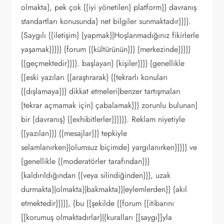
olmakta}, pek çok {{iyi yönetilen} platform}} davranış
standartları konusunda} net bilgiler sunmaktadır}}}}.
{Saygılı {{iletişim} {yapmak}|Hoşlanmadığınız fikirlerle
yaşamak}}}}} {forum {{kültürünün}}} {merkezinde}}}}}
{{geçmektedir}}}}. başlayan} {kişiler}}}} {genellikle
{{eski yazıları {{araştırarak} {{tekrarlı konuları
{{dışlamaya}}} dikkat etmeleri|benzer tartışmaları
{tekrar açmamak için} çabalamak}}} zorunlu bulunan}
bir {davranış} {{exhibitlerler}}}}}}. Reklam niyetiyle
{{yazılan}}} {{mesajlar}}} tepkiyle
selamlanırken}|olumsuz biçimde} yargılanırken}}}}} ve
{genellikle {{moderatörler tarafından}}}
{kaldırıldığından {{veya silindiğinden}}}, uzak
durmakta}|olmakta}|bakmakta}}|eylemlerden}} {akıl
etmektedir}}}}}, {bu {{şekilde {{forum {{itibarını
[[korumuş olmaktadırlar}|{kuralları [[saygı]]yla