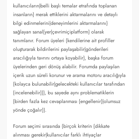
kullanıcıların|belli başlı temalar etrafında toplanan
insanların} merak ettiklerini aktarmalarını ve detaylı
bilgi edinmelerini|deneyimlerini aktarmalarını}
sağlayan sanal{yer|çevrimiçiplatform} olarak
tanımlanır. Forum üyeleri {kendilerine ait profiller
oluşturarak bildirilerini paylaşabilir|gönderileri
aracılığıyla tavrını ortaya koyabilir}, başka forum
üyelerinden geri dönüş alabilir. Forumda paylaşılan
içerik uzun süreli korunur ve arama motoru aracılığıyla
{kolayca bulunabilir|gelecekteki kullanıcılar tarafından
{incelenebilir}}}, bu sayede aynı problematiklerin
{birden fazla kez cevaplanması {engellenir}|olumsuz
yönde çoğalır}}.
Forum seçimi sırasında {birçok kriterin {dikkate
alınması gerekir|kullanıcılar farklı ihtiyaçlar