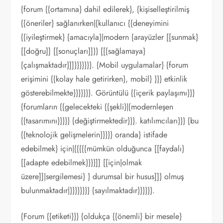
{forum {{ortamına} dahil edilerek}, {kişiselleştirilmiş
{{öneriler} sağlanırken|{kullanıcı {{deneyimini
{{iyileştirmek} {amacıyla}|modern {arayüzler [[sunmak}
[[doğru]] [[sonuçları]]}} [[{sağlamaya}
{çalışmaktadır}]]}}}}}}}. {Mobil uygulamalar} {forum
erişimini {{kolay hale getirirken}, mobil} }}} etkinlik
gösterebilmekte}}}}}}}. Görüntülü {{içerik paylaşımı}}}
{forumların {{gelecekteki {{şekli}|{modernleşen
{{tasarımını}}}}} {değiştirmektedir}}}. katılımcıları}}} {bu
{{teknolojik gelişmelerin}}}}} oranda} istifade
edebilmek} için|{{{{{mümkün olduğunca [[faydalı}
[[adapte edebilmek}}}}]] [[için|olmak
üzere]]|sergilemesi} } durumsal bir husus]]} olmuş
bulunmaktadır|}}}}}}}} {sayılmaktadır}}}}}}.
{Forum {{etiketi}}} {oldukça {{önemli} bir mesele}