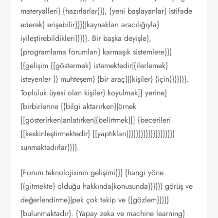
materyalleri} {hazırlarlar}}}, {yeni başlayanlar} istifade
ederek} erişebilir}}}}|kaynakları aracılığıyla}
iyileştirebildikleri}}}}}. Bir başka deyişle},
{programlama forumları} karmaşık sistemlere}}}
{{gelişim {{göstermek} istemektedir|{ilerlemek}
isteyenler }} muhteşem} {bir araç}|{kişiler} {için}}}}}}}.
Topluluk üyesi olan kişiler} koyulmak]] yerine}
{birbirlerine {{bilgi aktarırken}|örnek
[[gösterirken|anlatırken|{belirtmek}]] {becerileri
[[keskinleştirmektedir} [[yaptıkları|}}}}}}}}}}}}}}}}}}}
sunmaktadırlar}}}}.
{Forum teknolojisinin gelişimi}}} {hangi yöne
{{gitmekte} olduğu hakkında|konusunda}}}}}} görüş ve
değerlendirme}|pek çok takip ve {{gözlem}}}}}
{bulunmaktadır}. {Yapay zeka ve machine learning}