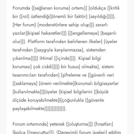
Forumda {{sağlanan koruma} ortamı}} {oldukça {{kritik
bir {{rol} üstlendiği}|önemli bir faktör} {sayıldığı}}}}}.
{Her forum} {moderatörlere sahip olup}}} zararlı
yazılar}|kişisel hakaretleri}}} {{{engellemeye} {başarılı
olur}}}. Platform tarafından belirlenen ilkeler} {üyeler
tarafından {{saygıyla karşılanmazsa}, sistemden
çıkarılma}}}}} ihtimal {{içinde}}}}. Kişisel bilgi
koruması} çok ciddi}}}}} bir husus} olmakta}, sistem
tasarımcıları tarafından} {şifreleme ve {{güvenli veri
{{saklamaya} {önem verilmekte}|korumalı bilgisayarlar
{kullanılmakta}}}|üyeler {kişisel bilgilerini {{büyük
ölçüde koruyabilmekte}|{çoğunlukla {{güvenle
paylaşabilmekte}}}}}}}}}}}}}}.
Forum ortamında} yetenek {{oluşturma}}} {fırsatları}
{bolca {{mevcuttur}}}. {Deneyimli forum üyeleri} eğitim