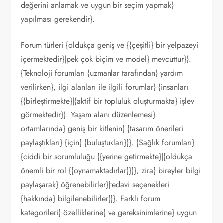
değerini anlamak ve uygun bir seçim yapmak}
yapılması gerekendir}.
Forum türleri {oldukça geniş ve {{çeşitli} bir yelpazeyi
içermektedir}|pek çok biçim ve model} mevcuttur}}.
{Teknoloji forumları {uzmanlar tarafından} yardım
verilirken}, ilgi alanları ile ilgili forumlar} {insanları
{{birleştirmekte}|{aktif bir topluluk oluşturmakta} işlev
görmektedir}}. Yaşam alanı düzenlemesi}
ortamlarında} geniş bir kitlenin} {tasarım önerileri
paylaştıkları} {için} {buluştukları}}}. {Sağlık forumları}
{ciddi bir sorumluluğu {{yerine getirmekte}|{oldukça
önemli bir rol {{oynamaktadırlar}}}}, zira} bireyler bilgi
paylaşarak} öğrenebilirler}|tedavi seçenekleri
{hakkında} bilgilenebilirler}}}. Farklı forum
kategorileri} özelliklerine} ve gereksinimlerine} uygun