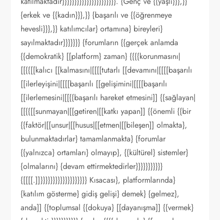
katılmaktadır}}}}}}}}}}}}}}}}}}}}}}. {Genç ve {{yaşlı}}},}}
{erkek ve {{kadın}}},}} {başarılı ve {{öğrenmeye
hevesli}}},}} katılımcılar} ortamına} bireyleri}
sayılmaktadır}}}}}}} {forumların {{gerçek anlamda
{{demokratik} [[platform} zaman} {{{{korunmasını|
[[{{[[kalıcı [[kalmasını|[[[[tutarlı [[devamını|[[[[başarılı
[[ilerleyişini|[[[[başarılı [[gelişimini|[[[[başarılı
[[ilerlemesini|[[{{başarılı hareket etmesini]] {{sağlayan|
[[{{[[sunmayan|[[getiren|[[katkı yapan]] {{önemli {{bir
{{faktör|[[unsur|[[husus|[[etmen|[[bileşen]] olmakta},
bulunmaktadırlar} tamamlanmakta} {forumlar
{{yalnızca} ortamları} olmayıp}, {{kültürel} sistemler}
{olmalarını} {devam ettirmektedirler}}}}}}}}}}}
{[[[[.]]}}}}}}}}}}}}}}}}}}} Kısacası}, platformlarında}
{katılım gösterme} gidiş gelişi} demek} {gelmez},
anda]] {{toplumsal {{dokuya} [[dayanışma]] {{vermek}