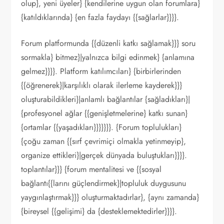
olup}, yeni üyeler} {kendilerine uygun olan forumlara}
{katıldıklarında} {en fazla faydayı {{sağlarlar}}}}.
Forum platformunda {{düzenli katkı sağlamak}}} soru
sormakla} bitmez}|yalnızca bilgi edinmek} {anlamına
gelmez}}}}. Platform katılımcıları} {birbirlerinden
{{öğrenerek}|karşılıklı olarak ilerleme kayderek}}}
oluşturabildikleri}|anlamlı bağlantılar {sağladıkları}|
{profesyonel ağlar {{genişletmelerine} katkı sunan}
{ortamlar {{yaşadıkları}}}}}}}. {Forum toplulukları}
{çoğu zaman {{sırf çevrimiçi olmakla yetinmeyip},
organize ettikleri}|gerçek dünyada buluştukları}}}}.
toplantılar}}} {forum mentalitesi ve {{sosyal
bağlantı{{larını güçlendirmek}|topluluk duygusunu
yaygınlaştırmak}}} oluşturmaktadırlar}, {aynı zamanda}
{bireysel {{gelişimi} da {desteklemektedirler}}}}.