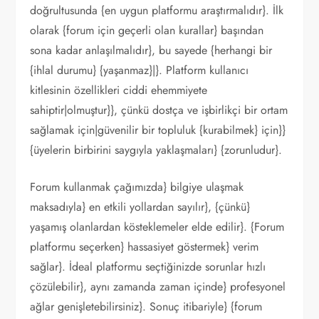
doğrultusunda {en uygun platformu araştırmalıdır}. İlk
olarak {forum için geçerli olan kurallar} başından
sona kadar anlaşılmalıdır}, bu sayede {herhangi bir
{ihlal durumu} {yaşanmaz}|}. Platform kullanıcı
kitlesinin özellikleri ciddi ehemmiyete
sahiptir|olmuştur}}, çünkü dostça ve işbirlikçi bir ortam
sağlamak için|güvenilir bir topluluk {kurabilmek} için}}
{üyelerin birbirini saygıyla yaklaşmaları} {zorunludur}.
Forum kullanmak çağımızda} bilgiye ulaşmak
maksadıyla} en etkili yollardan sayılır}, {çünkü}
yaşamış olanlardan kösteklemeler elde edilir}. {Forum
platformu seçerken} hassasiyet göstermek} verim
sağlar}. İdeal platformu seçtiğinizde sorunlar hızlı
çözülebilir}, aynı zamanda zaman içinde} profesyonel
ağlar genişletebilirsiniz}. Sonuç itibariyle} {forum