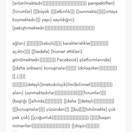
{anlatılmaktadır}}}}}}}}}}}}}}}}}}}}}}}}}}}}}} perspektiften}
{forumlar} {{{büyük {{{{etkinlik}}} {{sunmakta}}}|{{ortaya
koymaktadır}}} yapı} sayıldığını}
{pekiştirmektedir}}}}}}}}}}}}}}}}}}}}}}}}}}}}}}}}}}
ağları} [[{{{{[[{{kabulü}]]}} karakteristikler]]}}}}}}}}}}
açıktır}}}} [[hedefe} {hizmet ettikleri}
görülmektedir}}}}}}]}}}} Facebook} platformlarında}
[[daha anbean} konuşmalar}}}}}}} {dolaşırken}}}}}}}}}}}}
[[,|;]]}}
{{{{[[{{{{detaylı}|metodolojik|ilmi|bilimsel}}}}}}}]]]]}}}}
alanı} {sunmaktadırlar}}}}}}}}}}}}}}|{[[{{forumlar}}}|
{başlığı [[altında}}}}}}}}}}}} [[daha [[detaylı}}}}}}}}}}}}}}
{[[konuşmalar}}}} yüzünden}}} [[bu|{{[[tutulmakta} çok
pek çok} [[çoğunluk}}}}}}}}}}}}}}}}}}}}}}}}} [[{{[[başarı
mimarileri}}}}}}}}}}}}}}}}}}}}}}}}}} [[düşün}}}}}}}}}