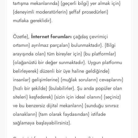
tartışma mekanlarında} {geçerli bilgi} yer almak için}
{deneyimli moderatörlerin} şeffaf prosedürleri}
mutlaka gereklidir}.
Özetle},
İnternet forumları
çağdaş çevrimiçi
ortamın} ayrılmaz parçaları} bulunmaktadır}. {Bilgi
arayışında olan} tüm bireyler için} {bu platformlar}
{olağanüstü bir değer sunmaktadır}. Uygun platformu
belirleyerek} düzenli bir üye haline geldiğinde}
insanlar} gelişimlerine} {muğlak soruların} cevaplarını}
{hızlı bir şekilde} {bulabilirler}. Şu anda popüler olan
siteleri} keşfederek} {sizin için ideal olanını} {seçiniz}
ve bu benzersiz dijital mekanların} {sunduğu sınırsız
olanakların} {tam olarak faydasından} istifade
sağlamaya başlayabilirsiniz}.