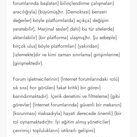
forumlarında başlatan} bilinçlendirme çalışmaları}
aracılığıyla} {büyümüş}tır. {Demokrasi} benzeri
değerler} böyle platformlarda} açıkça} değişim
yaratabilir}. Marjinal sesler} dahi} bu tür sitelerde}
aktarılabilir} {bir platforma} ulaşmış}tır. Şu sebeple}
birçok ulus} böyle platformları} {yakından}
{izlemekte}dir ve kimi zaman sınırlama} girişimlerine}
{girişmektedir}.
Forum işletmecilerinin} {İnternet forumlarındaki rolü}
sık sıra} hor görülen} fakat kritik} bir görev}
barındırmaktadır}. İçerik denetimi ve filtreleme} {gibi
görevler} {İnternet forumlarında} güvenli bir mekanın}
{korunması} maksadıyla} hayati derecede önemli} {bir
rol oynamaktadır}tır. İyi eğitim almış yöneticiler}
çevrimiçi toplulukların} istikrarlı gelişimi}