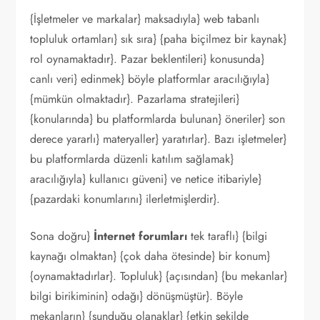
{İşletmeler ve markalar} maksadıyla} web tabanlı
topluluk ortamları} sık sıra} {paha biçilmez bir kaynak}
rol oynamaktadır}. Pazar beklentileri} konusunda}
canlı veri} edinmek} böyle platformlar aracılığıyla}
{mümkün olmaktadır}. Pazarlama stratejileri}
{konularında} bu platformlarda bulunan} öneriler} son
derece yararlı} materyaller} yaratırlar}. Bazı işletmeler}
bu platformlarda düzenli katılım sağlamak}
aracılığıyla} kullanıcı güveni} ve netice itibariyle}
{pazardaki konumlarını} ilerletmişlerdir}.
Sona doğru}
İnternet forumları
tek taraflı} {bilgi
kaynağı olmaktan} {çok daha ötesinde} bir konum}
{oynamaktadırlar}. Topluluk} {açısından} {bu mekanlar}
bilgi birikiminin} odağı} dönüşmüştür}. Böyle
mekanların} {sunduğu olanaklar} {etkin şekilde