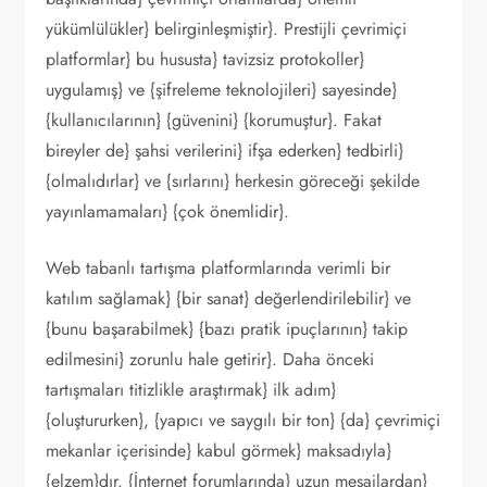
yükümlülükler} belirginleşmiştir}. Prestijli çevrimiçi
platformlar} bu hususta} tavizsiz protokoller}
uygulamış} ve {şifreleme teknolojileri} sayesinde}
{kullanıcılarının} {güvenini} {korumuştur}. Fakat
bireyler de} şahsi verilerini} ifşa ederken} tedbirli}
{olmalıdırlar} ve {sırlarını} herkesin göreceği şekilde
yayınlamamaları} {çok önemlidir}.
Web tabanlı tartışma platformlarında verimli bir
katılım sağlamak} {bir sanat} değerlendirilebilir} ve
{bunu başarabilmek} {bazı pratik ipuçlarının} takip
edilmesini} zorunlu hale getirir}. Daha önceki
tartışmaları titizlikle araştırmak} ilk adım}
{oluştururken}, {yapıcı ve saygılı bir ton} {da} çevrimiçi
mekanlar içerisinde} kabul görmek} maksadıyla}
{elzem}dır. {İnternet forumlarında} uzun mesajlardan}