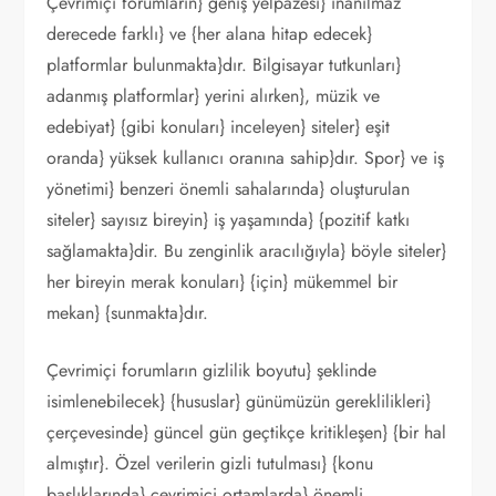
Çevrimiçi forumların} geniş yelpazesi} inanılmaz
derecede farklı} ve {her alana hitap edecek}
platformlar bulunmakta}dır. Bilgisayar tutkunları}
adanmış platformlar} yerini alırken}, müzik ve
edebiyat} {gibi konuları} inceleyen} siteler} eşit
oranda} yüksek kullanıcı oranına sahip}dır. Spor} ve iş
yönetimi} benzeri önemli sahalarında} oluşturulan
siteler} sayısız bireyin} iş yaşamında} {pozitif katkı
sağlamakta}dir. Bu zenginlik aracılığıyla} böyle siteler}
her bireyin merak konuları} {için} mükemmel bir
mekan} {sunmakta}dır.
Çevrimiçi forumların gizlilik boyutu} şeklinde
isimlenebilecek} {hususlar} günümüzün gereklilikleri}
çerçevesinde} güncel gün geçtikçe kritikleşen} {bir hal
almıştır}. Özel verilerin gizli tutulması} {konu
başlıklarında} çevrimiçi ortamlarda} önemli