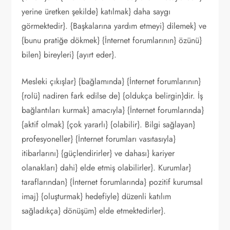
yerine üretken şekilde} katılmak} daha saygı
görmektedir}. {Başkalarına yardım etmeyi} dilemek} ve
{bunu pratiğe dökmek} {İnternet forumlarının} özünü}
bilen} bireyleri} {ayırt eder}.
Mesleki çıkışlar} {bağlamında} {İnternet forumlarının}
{rolü} nadiren fark edilse de} {oldukça belirgin}dir. İş
bağlantıları kurmak} amacıyla} {İnternet forumlarında}
{aktif olmak} {çok yararlı} {olabilir}. Bilgi sağlayan}
profesyoneller} {İnternet forumları vasıtasıyla}
itibarlarını} {güçlendirirler} ve dahası} kariyer
olanakları} dahi} elde etmiş olabilirler}. Kurumlar}
taraflarından} {İnternet forumlarında} pozitif kurumsal
imaj} {oluşturmak} hedefiyle} düzenli katılım
sağladıkça} dönüşüm} elde etmektedirler}.