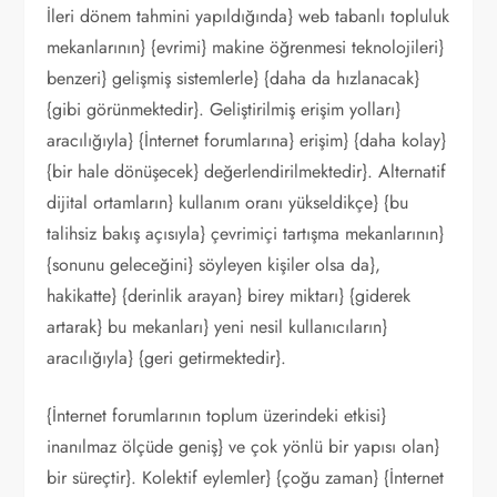
İleri dönem tahmini yapıldığında} web tabanlı topluluk
mekanlarının} {evrimi} makine öğrenmesi teknolojileri}
benzeri} gelişmiş sistemlerle} {daha da hızlanacak}
{gibi görünmektedir}. Geliştirilmiş erişim yolları}
aracılığıyla} {İnternet forumlarına} erişim} {daha kolay}
{bir hale dönüşecek} değerlendirilmektedir}. Alternatif
dijital ortamların} kullanım oranı yükseldikçe} {bu
talihsiz bakış açısıyla} çevrimiçi tartışma mekanlarının}
{sonunu geleceğini} söyleyen kişiler olsa da},
hakikatte} {derinlik arayan} birey miktarı} {giderek
artarak} bu mekanları} yeni nesil kullanıcıların}
aracılığıyla} {geri getirmektedir}.
{İnternet forumlarının toplum üzerindeki etkisi}
inanılmaz ölçüde geniş} ve çok yönlü bir yapısı olan}
bir süreçtir}. Kolektif eylemler} {çoğu zaman} {İnternet