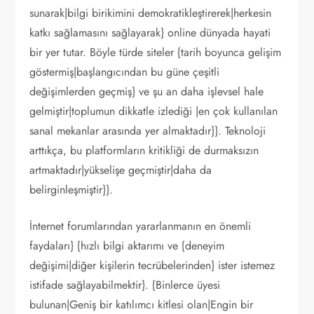
sunarak|bilgi birikimini demokratikleştirerek|herkesin
katkı sağlamasını sağlayarak} online dünyada hayati
bir yer tutar. Böyle türde siteler {tarih boyunca gelişim
göstermiş|başlangıcından bu güne çeşitli
değişimlerden geçmiş} ve şu an daha işlevsel hale
gelmiştir|toplumun dikkatle izlediği |en çok kullanılan
sanal mekanlar arasında yer almaktadır}}. Teknoloji
arttıkça, bu platformların kritikliği de durmaksızın
artmaktadır|yükselişe geçmiştir|daha da
belirginleşmiştir}}.
İnternet forumlarından yararlanmanın en önemli
faydaları} {hızlı bilgi aktarımı ve {deneyim
değişimi|diğer kişilerin tecrübelerinden} ister istemez
istifade sağlayabilmektir}. {Binlerce üyesi
bulunan|Geniş bir katılımcı kitlesi olan|Engin bir