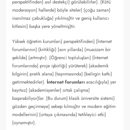
perspektifinden} asıl destekçi} görülebilirler}. {Kötü
moderasyon} hallerde} böyle siteler} {çoğu zaman}
inanılmaz çabukluğa} yıkılmış}tir ve geniş kullanıcı
kitlesini} başka yere yöneltmiş}tir.
Yüksek öğretim kurumları} perspektifinden} {İnternet
forumlarının} {kritikliği} {son yıllarda} {muazzam bir
şekilde} {artmıştır}. {Öğrenci topluluşları} {İnternet
forumlarında} proje işbirliği} yürüterek} {akademik
bilginin} pratik alana} {taşınmasında} {belirgin katkı}
getirmektedirler}.
İnternet forumları
aracılığıyla} yer
kayıtsız} {akademisyenler} ortak çalışma}
başarabiliyor}lar. {Bu durum} klasik üniversite sistemi}
gözden geçirmeye} sebep kılmış}tır ve modern eğitim
modellerinin} {ortaya çıkmasında} tetikleyici etki}
{oynamıştır}.