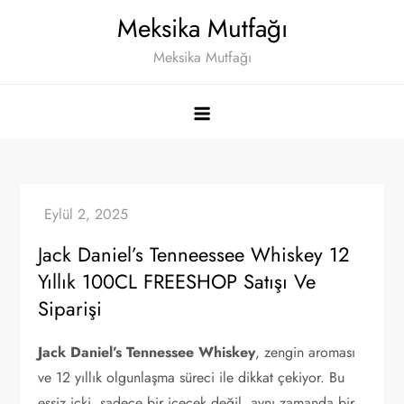
Skip
Meksika Mutfağı
to
Meksika Mutfağı
content
Jack Daniel’s Tenneessee Whiskey 12
Yıllık 100CL FREESHOP Satışı Ve
Siparişi
Jack Daniel’s Tennessee Whiskey
, zengin aroması
ve 12 yıllık olgunlaşma süreci ile dikkat çekiyor. Bu
eşsiz içki, sadece bir içecek değil, aynı zamanda bir