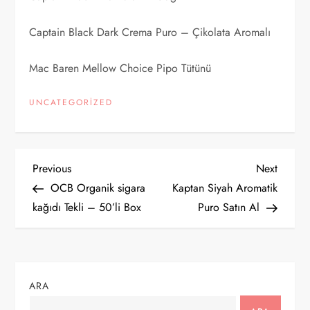
Captain Black Dark Crema Puro – Çikolata Aromalı
Mac Baren Mellow Choice Pipo Tütünü
UNCATEGORIZED
Y
Previous
Next
Previous
Next
Post
Post
OCB Organik sigara
Kaptan Siyah Aromatik
a
kağıdı Tekli – 50’li Box
Puro Satın Al
z
ı
ARA
g