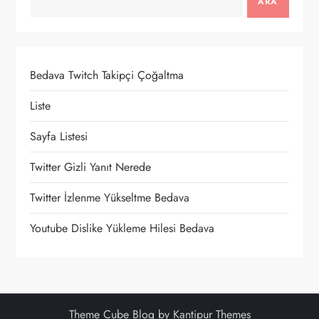
ARA
e
z
Bedava Twitch Takipçi Çoğaltma
i
Liste
n
Sayfa Listesi
m
Twitter Gizli Yanıt Nerede
e
Twitter İzlenme Yükseltme Bedava
s
Youtube Dislike Yükleme Hilesi Bedava
i
Theme Cube Blog by
Kantipur Themes