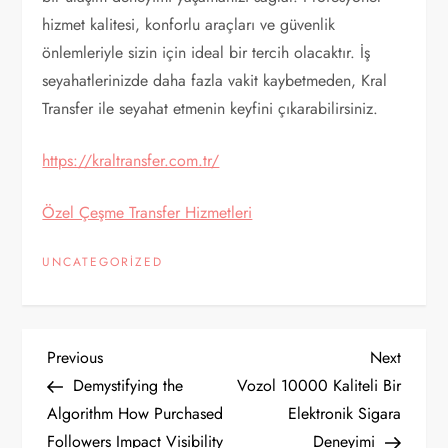
hizmet kalitesi, konforlu araçları ve güvenlik
önlemleriyle sizin için ideal bir tercih olacaktır. İş
seyahatlerinizde daha fazla vakit kaybetmeden, Kral
Transfer ile seyahat etmenin keyfini çıkarabilirsiniz.
https://kraltransfer.com.tr/
Özel Çeşme Transfer Hizmetleri
UNCATEGORIZED
Y
Previous
Next
Previous
Next
Post
Post
Demystifying the
Vozol 10000 Kaliteli Bir
a
Algorithm How Purchased
Elektronik Sigara
Followers Impact Visibility
Deneyimi