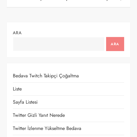
z
ı
g
ARA
e
ARA
z
i
Bedava Twitch Takipçi Çoğaltma
n
Liste
m
Sayfa Listesi
e
Twitter Gizli Yanıt Nerede
Twitter İzlenme Yükseltme Bedava
s