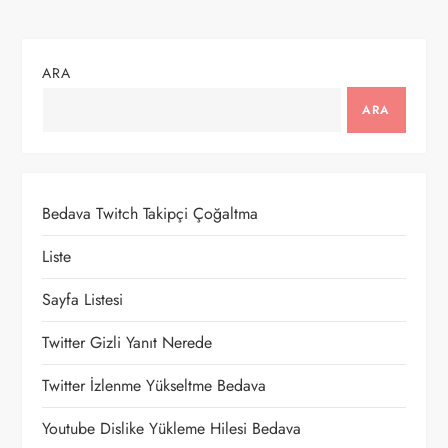
z
ı
ARA
g
ARA
e
z
Bedava Twitch Takipçi Çoğaltma
i
Liste
n
Sayfa Listesi
m
Twitter Gizli Yanıt Nerede
e
Twitter İzlenme Yükseltme Bedava
s
Youtube Dislike Yükleme Hilesi Bedava