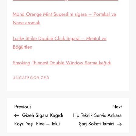
Mond Orange Mint Superslim sigara – Portakal ve
Nane aromalı
Lucky Strike Double Click Sigara – Mentol ve
Böğürtlen
Smoking Thinnest Double Window Sarma kağıdı
UNCATEGORIZED
Y
Previous
Next
Previous
Next
Post
Post
Gizeh Sigara Kağıdı
Hp Teknik Servis Ankara
a
Koyu Yeşil Fine – Tekli
Şarj Soketi Tamiri