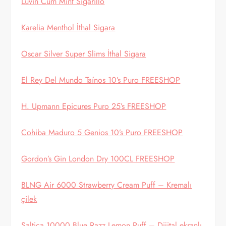
Luvin Cum Mint Sigarillo
Karelia Menthol İthal Sigara
Oscar Silver Super Slims İthal Sigara
El Rey Del Mundo Taínos 10’s Puro FREESHOP
H. Upmann Epicures Puro 25’s FREESHOP
Cohiba Maduro 5 Genios 10’s Puro FREESHOP
Gordon’s Gin London Dry 100CL FREESHOP
BLNG Air 6000 Strawberry Cream Puff – Kremalı
çilek
Saltica 10000 Blue Razz Lemon Puff – Dijital ekranlı