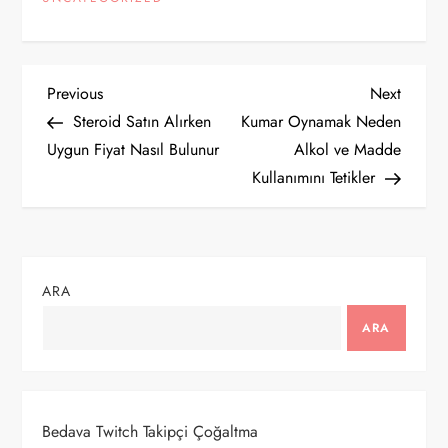
Y
Previous
Next
Previous
Next
Post
Post
Steroid Satın Alırken
Kumar Oynamak Neden
a
Uygun Fiyat Nasıl Bulunur
Alkol ve Madde
Kullanımını Tetikler
z
ı
g
ARA
e
ARA
z
i
Bedava Twitch Takipçi Çoğaltma