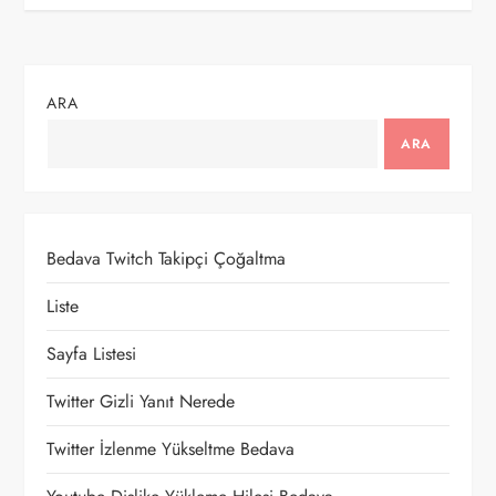
ı
g
ARA
e
ARA
z
i
Bedava Twitch Takipçi Çoğaltma
n
Liste
m
Sayfa Listesi
e
Twitter Gizli Yanıt Nerede
Twitter İzlenme Yükseltme Bedava
s