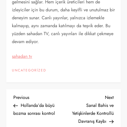
gelmesini sağlar. Hem içerik üreticileri hem de
izleyiciler için bu durum, daha keyifli ve unutulmaz bir
deneyim sunar. Canlı yayınlar, yalnızca izlemekle
kalmayıp, aynı zamanda katılmayı da teşvik eder. Bu
yüzden sahadan TV, canlı yayınları ile dikkat çekmeye
devam ediyor.
sahadan tv
UNCATEGORIZED
Y
Previous
Next
Previous
Next
Post
Post
Hollanda’da büyü
Sanal Bahis ve
a
bozma sonrası kontrol
Yetişkinlerde Kontrollü
Davranış Kaybı
z