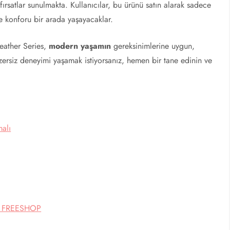
fırsatlar sunulmakta. Kullanıcılar, bu ürünü satın alarak sadece
e konforu bir arada yaşayacaklar.
eather Series,
modern yaşamın
gereksinimlerine uygun,
nzersiz deneyimi yaşamak istiyorsanız, hemen bir tane edinin ve
alı
bo FREESHOP