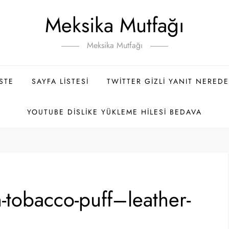
Meksika Mutfağı
Meksika Mutfağı
ISTE
SAYFA LISTESI
TWITTER GIZLI YANIT NEREDE
YOUTUBE DISLIKE YÜKLEME HILESI BEDAVA
-tobacco-puff–leather-