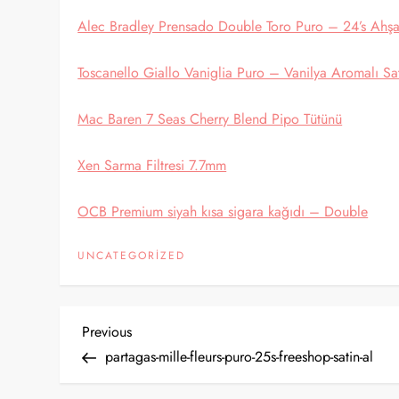
Alec Bradley Prensado Double Toro Puro – 24’s Ahş
Toscanello Giallo Vaniglia Puro – Vanilya Aromalı Sa
Mac Baren 7 Seas Cherry Blend Pipo Tütünü
Xen Sarma Filtresi 7.7mm
OCB Premium siyah kısa sigara kağıdı – Double
UNCATEGORIZED
Y
Previous
Previous
Post
partagas-mille-fleurs-puro-25s-freeshop-satin-al
a