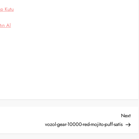
ap Kutu
tın Al
Nex
Next
Post
vozol-gear-10000-red-mojito-puff-satis