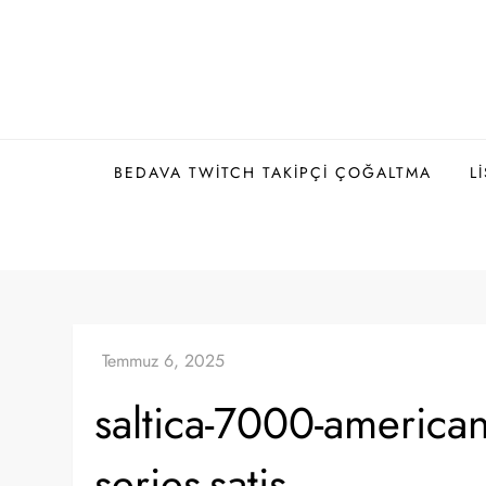
Skip
to
content
BEDAVA TWITCH TAKIPÇI ÇOĞALTMA
L
saltica-7000-american
series-satis