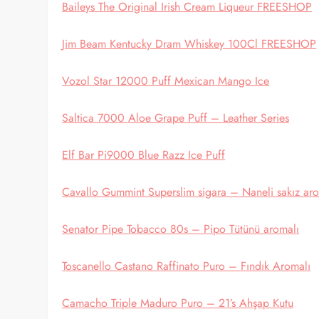
Baileys The Original Irish Cream Liqueur FREESHOP
Jim Beam Kentucky Dram Whiskey 100Cl FREESHOP
Vozol Star 12000 Puff Mexican Mango Ice
Saltica 7000 Aloe Grape Puff – Leather Series
Elf Bar Pi9000 Blue Razz Ice Puff
Cavallo Gummint Superslim sigara – Naneli sakız aro
Senator Pipe Tobacco 80s – Pipo Tütünü aromalı
Toscanello Castano Raffinato Puro – Fındık Aromalı
Camacho Triple Maduro Puro – 21’s Ahşap Kutu