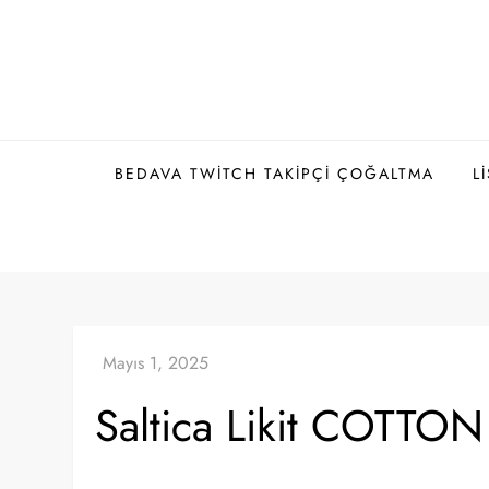
Skip
to
content
BEDAVA TWITCH TAKIPÇI ÇOĞALTMA
L
Saltica Likit COTTO