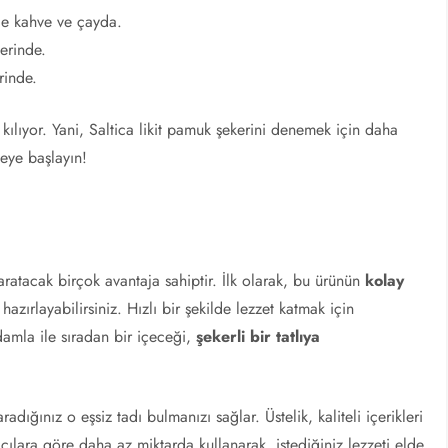
de kahve ve çayda.
lerinde.
rinde.
l kılıyor. Yani, Saltica likit pamuk şekerini denemek için daha
meye başlayın!
aratacak birçok avantaja sahiptir. İlk olarak, bu ürünün
kolay
 hazırlayabilirsiniz. Hızlı bir şekilde lezzet katmak için
mla ile sıradan bir içeceği,
şekerli bir tatlıya
 aradığınız o eşsiz tadı bulmanızı sağlar. Üstelik, kaliteli içerikleri
cılara göre daha az miktarda kullanarak, istediğiniz lezzeti elde