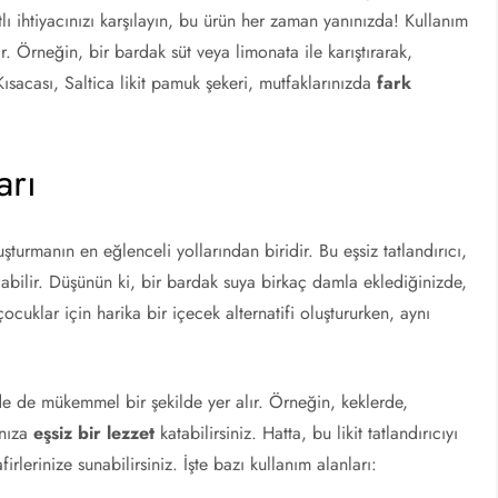
atlı ihtiyacınızı karşılayın, bu ürün her zaman yanınızda! Kullanım
ar. Örneğin, bir bardak süt veya limonata ile karıştırarak,
 Kısacası, Saltica likit pamuk şekeri, mutfaklarınızda
fark
arı
uşturmanın en eğlenceli yollarından biridir. Bu eşsiz tatlandırıcı,
nılabilir. Düşünün ki, bir bardak suya birkaç damla eklediğinizde,
cuklar için harika bir içecek alternatifi oluştururken, aynı
.
erinde de mükemmel bir şekilde yer alır. Örneğin, keklerde,
ınıza
eşsiz bir lezzet
katabilirsiniz. Hatta, bu likit tatlandırıcıyı
irlerinize sunabilirsiniz. İşte bazı kullanım alanları: