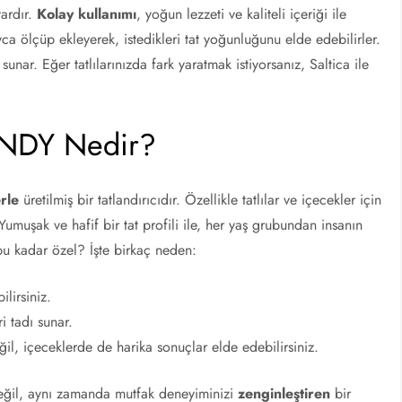
vardır.
Kolay kullanımı
, yoğun lezzeti ve kaliteli içeriği ile
layca ölçüp ekleyerek, istedikleri tat yoğunluğunu elde edebilirler.
 sunar. Eğer tatlılarınızda fark yaratmak istiyorsanız, Saltica ile
ANDY Nedir?
rle
üretilmiş bir tatlandırıcıdır. Özellikle tatlılar ve içecekler için
umuşak ve hafif bir tat profili ile, her yaş grubundan insanın
bu kadar özel? İşte birkaç neden:
ilirsiniz.
 tadı sunar.
il, içeceklerde de harika sonuçlar elde edebilirsiniz.
ı değil, aynı zamanda mutfak deneyiminizi
zenginleştiren
bir