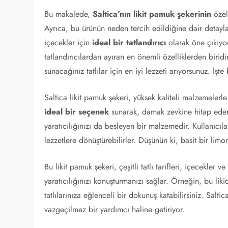
Bu makalede,
Saltica’nın likit pamuk şekerinin
özell
Ayrıca, bu ürünün neden tercih edildiğine dair detaylar 
içecekler için
ideal bir tatlandırıcı
olarak öne çıkıyor
tatlandırıcılardan ayıran en önemli özelliklerden biridi
sunacağınız tatlılar için en iyi lezzeti arıyorsunuz. İşt
Saltica likit pamuk şekeri, yüksek kaliteli malzemelerle ü
ideal bir seçenek
sunarak, damak zevkine hitap eder. 
yaratıcılığınızı da besleyen bir malzemedir. Kullanıcılar, b
lezzetlere dönüştürebilirler. Düşünün ki, basit bir limo
Bu likit pamuk şekeri, çeşitli tatlı tarifleri, içecekler ve
yaratıcılığınızı konuşturmanızı sağlar. Örneğin, bu liki
tatlılarınıza eğlenceli bir dokunuş katabilirsiniz. Sal
vazgeçilmez bir yardımcı haline getiriyor.