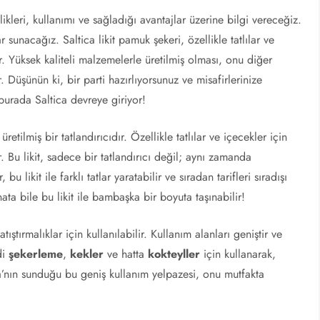
ikleri, kullanımı ve sağladığı avantajlar üzerine bilgi vereceğiz.
sunacağız. Saltica likit pamuk şekeri, özellikle tatlılar ve
. Yüksek kaliteli malzemelerle üretilmiş olması, onu diğer
r. Düşünün ki, bir parti hazırlıyorsunuz ve misafirlerinize
e burada Saltica devreye giriyor!
retilmiş bir tatlandırıcıdır. Özellikle tatlılar ve içecekler için
Bu likit, sadece bir tatlandırıcı değil; aynı zamanda
u likit ile farklı tatlar yaratabilir ve sıradan tarifleri sıradışı
nata bile bu likit ile bambaşka bir boyuta taşınabilir!
 atıştırmalıklar için kullanılabilir. Kullanım alanları geniştir ve
di
şekerleme
,
kekler
ve hatta
kokteyller
için kullanarak,
tica’nın sunduğu bu geniş kullanım yelpazesi, onu mutfakta