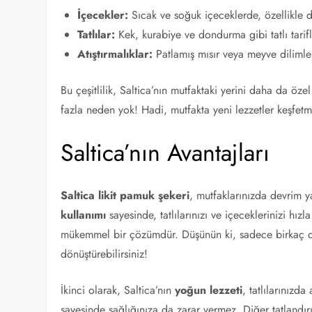
İçecekler:
Sıcak ve soğuk içeceklerde, özellikle 
Tatlılar:
Kek, kurabiye ve dondurma gibi tatlı tarif
Atıştırmalıklar:
Patlamış mısır veya meyve dilimle
Bu çeşitlilik, Saltica’nın mutfaktaki yerini daha da öze
fazla neden yok! Hadi, mutfakta yeni lezzetler keşfet
Saltica’nın Avantajları
Saltica likit pamuk şekeri
, mutfaklarınızda devrim y
kullanımı
sayesinde, tatlılarınızı ve içeceklerinizi hızla
mükemmel bir çözümdür. Düşünün ki, sadece birkaç da
dönüştürebilirsiniz!
İkinci olarak, Saltica’nın
yoğun lezzeti
, tatlılarınızda
sayesinde sağlığınıza da zarar vermez. Diğer tatlandırı