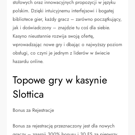
stołowych oraz innowacyjnych propozycji w języku
polskim. Dzięki intuicyjnemu interfejsowi i bogatej
bibliotece gier, każdy gracz – zarówno początkujący,
jak i doświadczony – znajdzie tu coś dla siebie.
Kasyno nieustannie rozwija swoją ofertę,
wprowadzając nowe gry i dbając o najwyższy poziom
obsługi, co czyni je jednym z liderów w świecie
hazardu online.
Topowe gry w kasynie
Slottica
Bonus za Rejestracje
Bonus za rejestrację przeznaczony jest dla nowych
graczy – zgarnij 300% bonusu i 30 FS za pierwszy