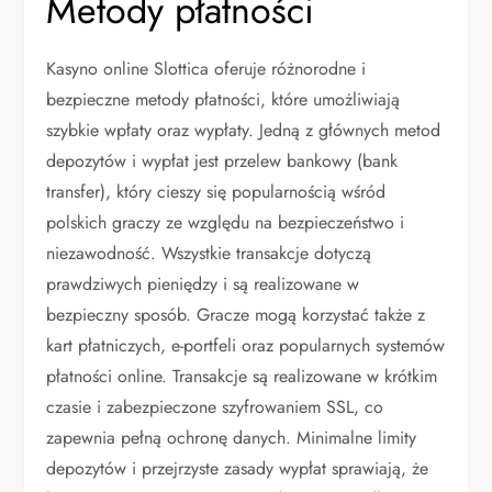
Metody płatności
Kasyno online Slottica oferuje różnorodne i
bezpieczne metody płatności, które umożliwiają
szybkie wpłaty oraz wypłaty. Jedną z głównych metod
depozytów i wypłat jest przelew bankowy (bank
transfer), który cieszy się popularnością wśród
polskich graczy ze względu na bezpieczeństwo i
niezawodność. Wszystkie transakcje dotyczą
prawdziwych pieniędzy i są realizowane w
bezpieczny sposób. Gracze mogą korzystać także z
kart płatniczych, e-portfeli oraz popularnych systemów
płatności online. Transakcje są realizowane w krótkim
czasie i zabezpieczone szyfrowaniem SSL, co
zapewnia pełną ochronę danych. Minimalne limity
depozytów i przejrzyste zasady wypłat sprawiają, że