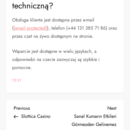
techniczną?
Obsługa klienta jest dostępna przez e-mail
(
[email protected]
), telefon (+44 131 385 71 86) oraz
przez czat na żywo dostępnym na stronie.
Wsparcie jest dostępne w wielu językach, a
odpowiedzi na czacie zazwyczaj są szybkie i
pomocne.
TEST
Y
Previous
Next
Previous
Next
Post
Post
Slottica Casino
Sanal Kumarın Etkileri
a
Görmezden Gelinemez