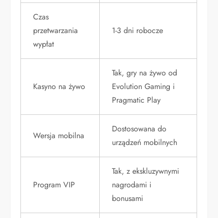
Czas
przetwarzania
1-3 dni robocze
wypłat
Tak, gry na żywo od
Kasyno na żywo
Evolution Gaming i
Pragmatic Play
Dostosowana do
Wersja mobilna
urządzeń mobilnych
Tak, z ekskluzywnymi
Program VIP
nagrodami i
bonusami