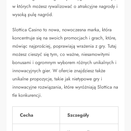
w których możesz rywalizować o atrakcyjne nagrody i
wysoką pulę nagród.
Slottica Casino to nowa, nowoczesna marka, która
koncentruje się na swoich promocjach i grach, które,
mówiąc najprościej, poprawiają wrażenia z gry. Tutaj
możesz cieszyć się tym, co ważne, niesamowitymi
bonusami i ogromnym wyborem różnych unikalnych i
innowacyjnych gier. W ofercie znajdziesz także
unikalne propozycje, takie jak nietypowe gry i
innowacyjne rozwiązania, które wyróżniają Slottica na
tle konkurencji.
Cecha
Szczegóły