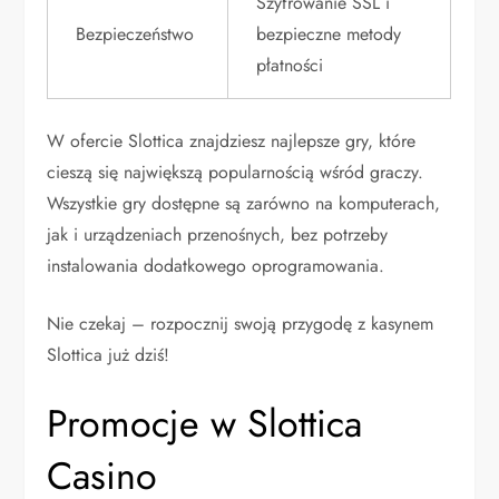
Szyfrowanie SSL i
Bezpieczeństwo
bezpieczne metody
płatności
W ofercie Slottica znajdziesz najlepsze gry, które
cieszą się największą popularnością wśród graczy.
Wszystkie gry dostępne są zarówno na komputerach,
jak i urządzeniach przenośnych, bez potrzeby
instalowania dodatkowego oprogramowania.
Nie czekaj – rozpocznij swoją przygodę z kasynem
Slottica już dziś!
Promocje w Slottica
Casino