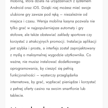
mobilną, która działa na urządzeniach z systemem
Android oraz iOS. Dzięki niej możesz mieć swoje
ulubione gry zawsze pod ręką – niezależnie od
miejsca i czasu. Wersja mobilna kasyna pozwala nie
tylko grać w najpopularniejsze automaty i gry
stołowe, ale także obstawiać zakłady sportowe czy
korzystać z atrakcyjnych promocji. Instalacja aplikacji
jest szybka i prosta, a interfejs został zaprojektowany
z myślą o maksymalnej wygodzie użytkownika. Co
ważne, nie musisz instalować dodatkowego
oprogramowania, by cieszyć się pełnią
funkcjonalności – wystarczy przeglądarka
internetowa, by grać, wypłacać pieniądze i korzystać
z pełnej oferty casino na swoim smartfonie lub
tablecie.