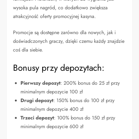
wysoka pula nagród, co dodatkowo zwiększa
atrakcyjność oferty promocyjnej kasyna.
Promocje są dostępne zarówno dla nowych, jak i
doświadczonych graczy, dzięki czemu każdy znajdzie
coś dla siebie.
Bonusy przy depozytach:
Pierwszy depozyt
: 200% bonus do 25 zł przy
minimalnym depozycie 100 zł
Drugi depozyt
: 150% bonus do 100 zł przy
minimalnym depozycie 400 zł
Trzeci depozyt
: 100% bonus do 150 zł przy
minimalnym depozycie 600 zł