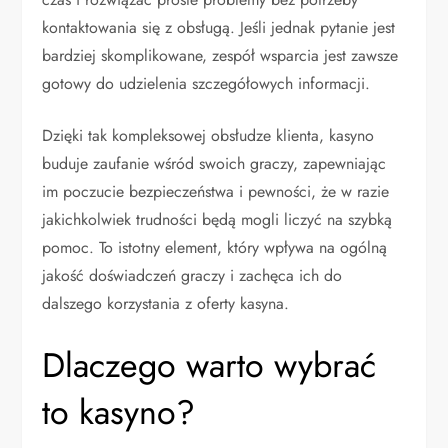
kontaktowania się z obsługą. Jeśli jednak pytanie jest
bardziej skomplikowane, zespół wsparcia jest zawsze
gotowy do udzielenia szczegółowych informacji.
Dzięki tak kompleksowej obsłudze klienta, kasyno
buduje zaufanie wśród swoich graczy, zapewniając
im poczucie bezpieczeństwa i pewności, że w razie
jakichkolwiek trudności będą mogli liczyć na szybką
pomoc. To istotny element, który wpływa na ogólną
jakość doświadczeń graczy i zachęca ich do
dalszego korzystania z oferty kasyna.
Dlaczego warto wybrać
to kasyno?