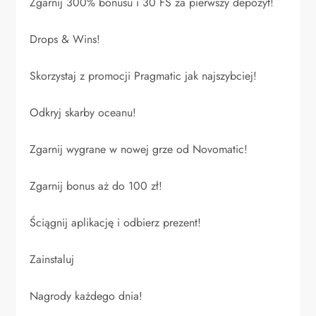
Zgarnij 300% bonusu i 30 FS za pierwszy depozyt!
Drops & Wins!
Skorzystaj z promocji Pragmatic jak najszybciej!
Odkryj skarby oceanu!
Zgarnij wygrane w nowej grze od Novomatic!
Zgarnij bonus aż do 100 zł!
Ściągnij aplikację i odbierz prezent!
Zainstaluj
Nagrody każdego dnia!