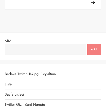
z
ı
g
e
ARA
z
ARA
i
n
Bedava Twitch Takipçi Çoğaltma
m
Liste
e
Sayfa Listesi
Twitter Gizli Yanıt Nerede