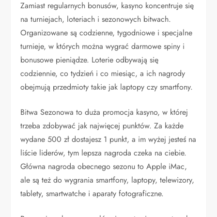
Zamiast regularnych bonusów, kasyno koncentruje się
na turniejach, loteriach i sezonowych bitwach.
Organizowane są codzienne, tygodniowe i specjalne
turnieje, w których można wygrać darmowe spiny i
bonusowe pieniądze. Loterie odbywają się
codziennie, co tydzień i co miesiąc, a ich nagrody
obejmują przedmioty takie jak laptopy czy smartfony.
Bitwa Sezonowa to duża promocja kasyno, w której
trzeba zdobywać jak najwięcej punktów. Za każde
wydane 500 zł dostajesz 1 punkt, a im wyżej jesteś na
liście liderów, tym lepsza nagroda czeka na ciebie.
Główna nagroda obecnego sezonu to Apple iMac,
ale są też do wygrania smartfony, laptopy, telewizory,
tablety, smartwatche i aparaty fotograficzne.