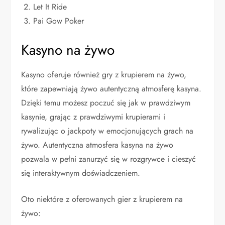
Let It Ride
Pai Gow Poker
Kasyno na żywo
Kasyno oferuje również gry z krupierem na żywo,
które zapewniają żywo autentyczną atmosferę kasyna.
Dzięki temu możesz poczuć się jak w prawdziwym
kasynie, grając z prawdziwymi krupierami i
rywalizując o jackpoty w emocjonujących grach na
żywo. Autentyczna atmosfera kasyna na żywo
pozwala w pełni zanurzyć się w rozgrywce i cieszyć
się interaktywnym doświadczeniem.
Oto niektóre z oferowanych gier z krupierem na
żywo: