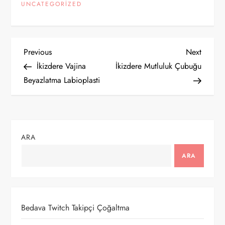
UNCATEGORIZED
Y
Previous
Next
Previous
Next
Post
Post
İkizdere Vajina
İkizdere Mutluluk Çubuğu
a
Beyazlatma Labioplasti
z
ı
ARA
g
ARA
e
z
Bedava Twitch Takipçi Çoğaltma
i