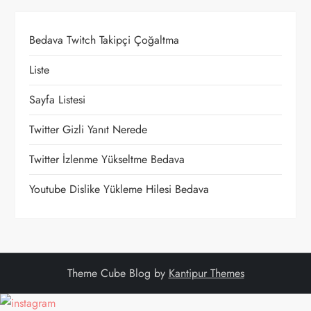
i
Bedava Twitch Takipçi Çoğaltma
n
Liste
m
Sayfa Listesi
e
Twitter Gizli Yanıt Nerede
s
Twitter İzlenme Yükseltme Bedava
i
Youtube Dislike Yükleme Hilesi Bedava
Theme Cube Blog by
Kantipur Themes