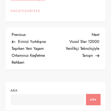
UNCATEGORIZED
Y
Previous
Next
Previous
Next
Post
Post
Evinizi Yurtdışına
Vozol Star 12000
a
Taşırken Yeni Yaşam
Yenilikçi Teknolojiyle
Ortamınızı Keşfetme
Tanışın
z
Rehberi
ı
g
ARA
e
ARA
z