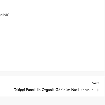
OMİNİC
Nex
Next
Post
Takipçi Paneli İle Organik Görünüm Nasıl Korunur