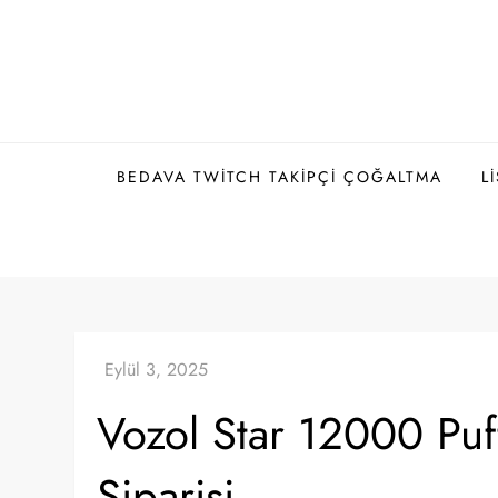
Skip
to
content
BEDAVA TWITCH TAKIPÇI ÇOĞALTMA
L
Vozol Star 12000 Puff
Siparişi