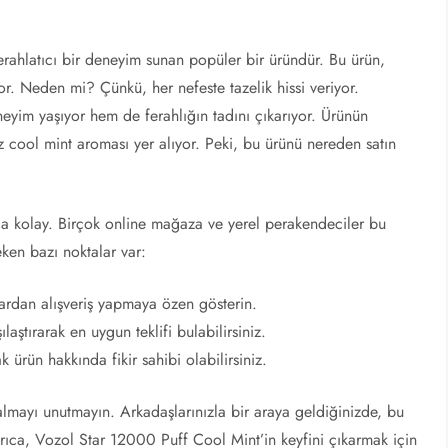
 ferahlatıcı bir deneyim sunan popüler bir üründür. Bu ürün,
iyor. Neden mi? Çünkü, her nefeste tazelik hissi veriyor.
eneyim yaşıyor hem de ferahlığın tadını çıkarıyor. Ürünün
z cool mint aroması yer alıyor. Peki, bu ürünü nereden satın
a kolay. Birçok online mağaza ve yerel perakendeciler bu
ken bazı noktalar var:
lardan alışveriş yapmaya özen gösterin.
şılaştırarak en uygun teklifi bulabilirsiniz.
 ürün hakkında fikir sahibi olabilirsiniz.
 almayı unutmayın. Arkadaşlarınızla bir araya geldiğinizde, bu
yrıca, Vozol Star 12000 Puff Cool Mint’in keyfini çıkarmak için