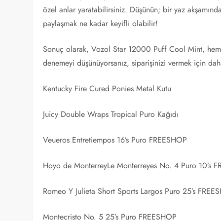
özel anlar yaratabilirsiniz. Düşünün; bir yaz akşamında
paylaşmak ne kadar keyifli olabilir!
Sonuç olarak, Vozol Star 12000 Puff Cool Mint, hem l
denemeyi düşünüyorsanız, siparişinizi vermek için daha
Kentucky Fire Cured Ponies Metal Kutu
Juicy Double Wraps Tropical Puro Kağıdı
Veueros Entretiempos 16’s Puro FREESHOP
Hoyo de MonterreyLe Monterreyes No. 4 Puro 10’s
Romeo Y Julieta Short Sports Largos Puro 25’s FRE
Montecristo No. 5 25’s Puro FREESHOP