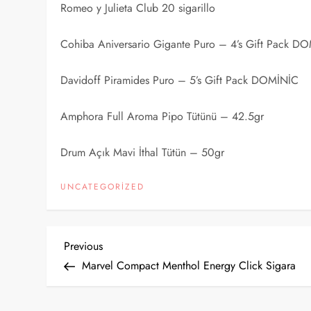
Romeo y Julieta Club 20 sigarillo
Cohiba Aniversario Gigante Puro – 4’s Gift Pack D
Davidoff Piramides Puro – 5’s Gift Pack DOMİNİC
Amphora Full Aroma Pipo Tütünü – 42.5gr
Drum Açık Mavi İthal Tütün – 50gr
UNCATEGORIZED
Y
Previous
Previous
Post
Marvel Compact Menthol Energy Click Sigara
a