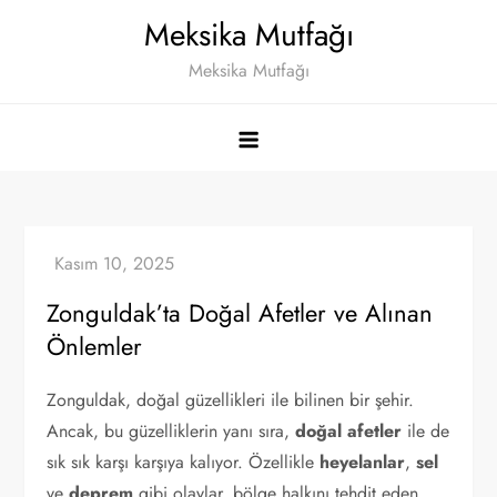
Skip
Meksika Mutfağı
to
Meksika Mutfağı
content
Zonguldak’ta Doğal Afetler ve Alınan
Önlemler
Zonguldak, doğal güzellikleri ile bilinen bir şehir.
Ancak, bu güzelliklerin yanı sıra,
doğal afetler
ile de
sık sık karşı karşıya kalıyor. Özellikle
heyelanlar
,
sel
ve
deprem
gibi olaylar, bölge halkını tehdit eden