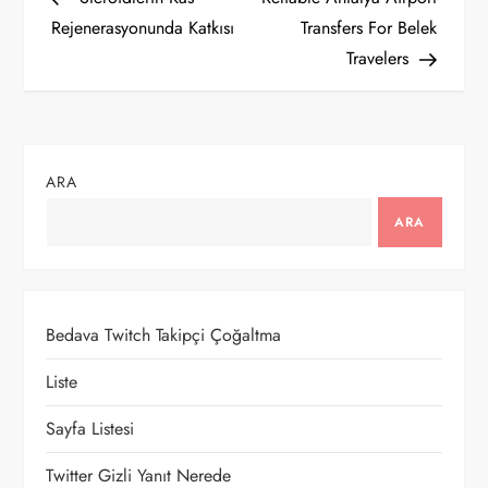
a
Rejenerasyonunda Katkısı
Transfers For Belek
Travelers
z
ı
g
ARA
e
ARA
z
i
Bedava Twitch Takipçi Çoğaltma
n
Liste
m
Sayfa Listesi
Twitter Gizli Yanıt Nerede