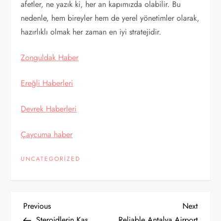
afetler, ne yazık ki, her an kapımızda olabilir. Bu
nedenle, hem bireyler hem de yerel yönetimler olarak,
hazırlıklı olmak her zaman en iyi stratejidir.
Zonguldak Haber
Ereğli Haberleri
Devrek Haberleri
Çaycuma haber
UNCATEGORIZED
Y
Previous
Next
Previous
Next
Post
Post
Steroidlerin Kas
Reliable Antalya Airport