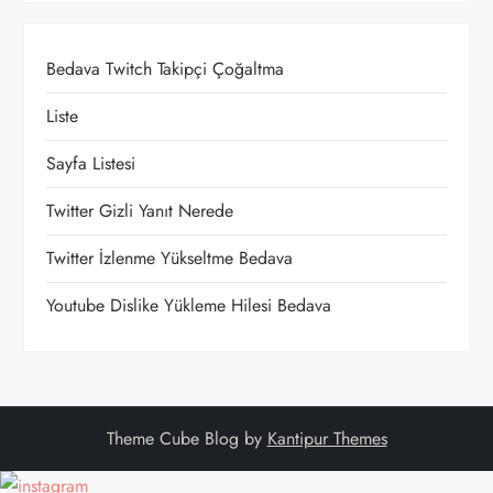
i
n
Bedava Twitch Takipçi Çoğaltma
m
Liste
e
Sayfa Listesi
s
Twitter Gizli Yanıt Nerede
i
Twitter İzlenme Yükseltme Bedava
Youtube Dislike Yükleme Hilesi Bedava
Theme Cube Blog by
Kantipur Themes