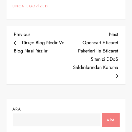
UNCATEGORIZED
Y
Previous
Next
Previous
Next
Post
Post
Türkçe Blog Nedir Ve
Opencart E-ticaret
a
Blog Nasıl Yazılır
Paketleri İle E-ticaret
Sitenizi DDoS
z
Saldırılarından Koruma
ı
g
e
ARA
z
ARA