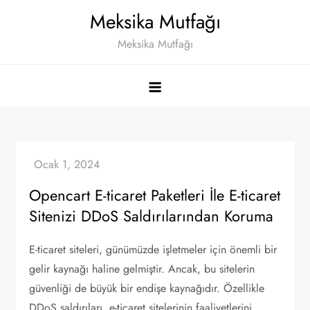
Skip
Meksika Mutfağı
to
Meksika Mutfağı
content
Opencart E-ticaret Paketleri İle E-ticaret
Sitenizi DDoS Saldırılarından Koruma
E-ticaret siteleri, günümüzde işletmeler için önemli bir
gelir kaynağı haline gelmiştir. Ancak, bu sitelerin
güvenliği de büyük bir endişe kaynağıdır. Özellikle
DDoS saldırıları, e-ticaret sitelerinin faaliyetlerini