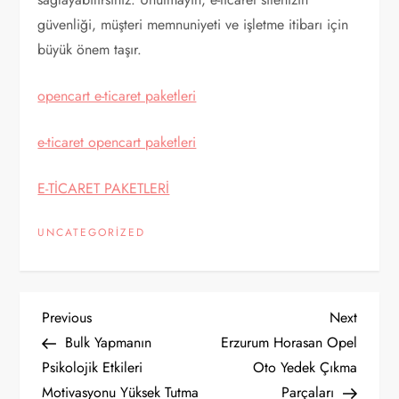
güvenliği, müşteri memnuniyeti ve işletme itibarı için
büyük önem taşır.
opencart e-ticaret paketleri
e-ticaret opencart paketleri
E-TİCARET PAKETLERİ
UNCATEGORIZED
Y
Previous
Next
Previous
Next
Post
Post
Bulk Yapmanın
Erzurum Horasan Opel
a
Psikolojik Etkileri
Oto Yedek Çıkma
Motivasyonu Yüksek Tutma
Parçaları