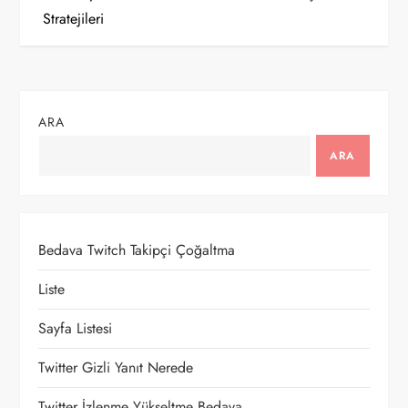
z
Stratejileri
ı
g
ARA
e
ARA
z
i
Bedava Twitch Takipçi Çoğaltma
n
Liste
m
Sayfa Listesi
e
Twitter Gizli Yanıt Nerede
s
Twitter İzlenme Yükseltme Bedava