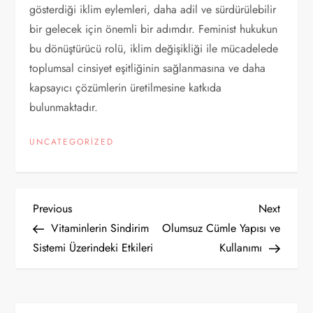
gösterdiği iklim eylemleri, daha adil ve sürdürülebilir
bir gelecek için önemli bir adımdır. Feminist hukukun
bu dönüştürücü rolü, iklim değişikliği ile mücadelede
toplumsal cinsiyet eşitliğinin sağlanmasına ve daha
kapsayıcı çözümlerin üretilmesine katkıda
bulunmaktadır.
UNCATEGORIZED
Y
Previous
Next
Previous
Next
Post
Post
Vitaminlerin Sindirim
Olumsuz Cümle Yapısı ve
a
Sistemi Üzerindeki Etkileri
Kullanımı
z