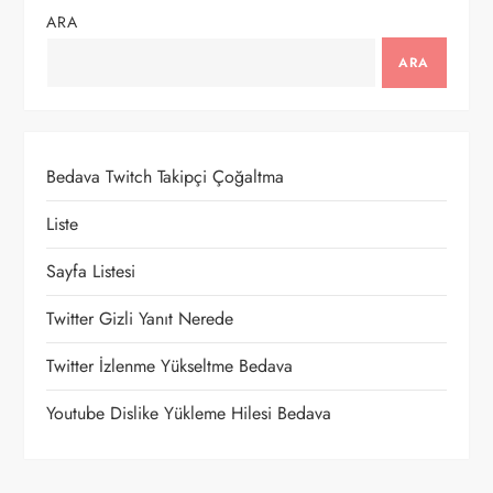
ı
ARA
g
ARA
e
z
Bedava Twitch Takipçi Çoğaltma
i
Liste
n
Sayfa Listesi
m
Twitter Gizli Yanıt Nerede
e
Twitter İzlenme Yükseltme Bedava
s
Youtube Dislike Yükleme Hilesi Bedava
i