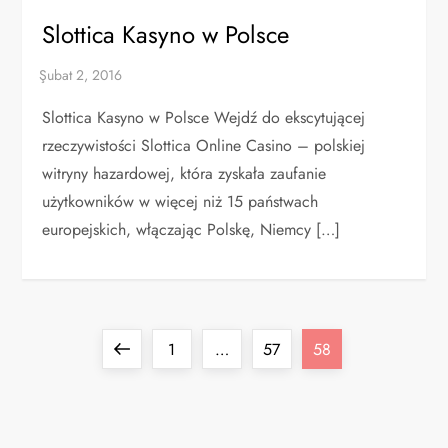
Slottica Kasyno w Polsce
Slottica Kasyno w Polsce Wejdź do ekscytującej
rzeczywistości Slottica Online Casino – polskiej
witryny hazardowej, która zyskała zaufanie
użytkowników w więcej niż 15 państwach
europejskich, włączając Polskę, Niemcy […]
Y
Previous
Page
Page
Page
1
…
57
58
a
page
z